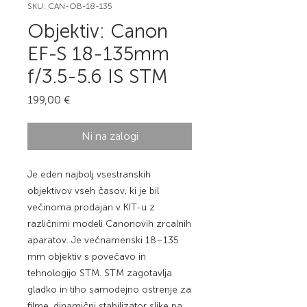
SKU: CAN-OB-18-135
Objektiv: Canon
EF-S 18-135mm
f/3.5-5.6 IS STM
Price
199,00 €
Ni na zalogi
Je eden najbolj vsestranskih
objektivov vseh časov, ki je bil
večinoma prodajan v KIT-u z
različnimi modeli Canonovih zrcalnih
aparatov. Je večnamenski 18–135
mm objektiv s povečavo in
tehnologijo STM. STM zagotavlja
gladko in tiho samodejno ostrenje za
filme, dinamični stabilizator slike pa