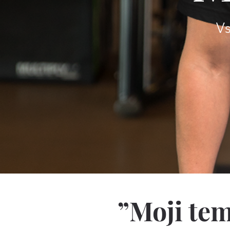
Vs
”Moji te