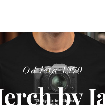
Od leta 1979
erch by J