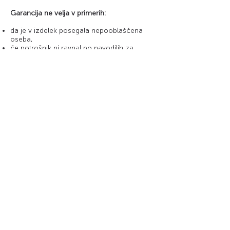
Garancija ne velja v primerih:
da je v izdelek posegala nepooblaščena
oseba,
če potrošnik ni ravnal po navodilih za
uporabo izdelka,
da je izdelek mehansko poškodovan,
če je okvara nastala zaradi izlitja baterij,
če je okvaro povzročilo izredno nihanje
omrežne napetosti ali višja sila.
Stvarne napake
Prodajalec mora potrošniku izročiti blago v
skladu s pogodbo in odgovarja za stvarne
napake svoje izpolnitve. Stvarno napako
lahko uveljavljate s tem obrazcom.
Pritožbeni postopek
Družba Reformabit d.o.o. spoštuje veljavno
zakonodajo o varstvu potrošnikov in se po
najboljših močeh trudi izpolnjevati svojo
dolžnost vzpostavitve učinkovitega sistema
obravnavanja pritožb. Stranka lahko vloži
pritožbo na več načinov, in sicer pisno,
preko elektronske pošte -