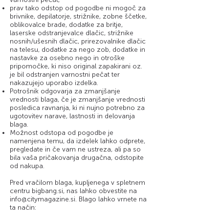
prav tako odstop od pogodbe ni mogoč za
brivnike, depilatorje, strižnike, zobne ščetke,
oblikovalce brade, dodatke za britje,
laserske odstranjevalce dlačic, strižnike
nosnih/ušesnih dlačic, prirezovalnike dlačic
na telesu, dodatke za nego zob, dodatke in
nastavke za osebno nego in otroške
pripomočke, ki niso original zapakirani oz.
je bil odstranjen varnostni pečat ter
nakazujejo uporabo izdelka.
Potrošnik odgovarja za zmanjšanje
vrednosti blaga, če je zmanjšanje vrednosti
posledica ravnanja, ki ni nujno potrebno za
ugotovitev narave, lastnosti in delovanja
blaga.
Možnost odstopa od pogodbe je
namenjena temu, da izdelek lahko odprete,
pregledate in če vam ne ustreza, ali pa so
bila vaša pričakovanja drugačna, odstopite
od nakupa.
Pred vračilom blaga, kupljenega v spletnem
centru bigbang.si, nas lahko obvestite na
info@citymagazine.si
. Blago lahko vrnete na
ta način: