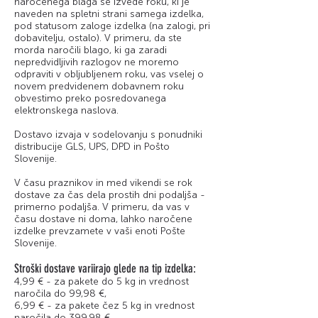
naročenega blaga se izvede roku, ki je
naveden na spletni strani samega izdelka,
pod statusom zaloge izdelka (na zalogi, pri
dobavitelju, ostalo). V primeru, da ste
morda naročili blago, ki ga zaradi
nepredvidljivih razlogov ne moremo
odpraviti v obljubljenem roku, vas vselej o
novem predvidenem dobavnem roku
obvestimo preko posredovanega
elektronskega naslova.
Dostavo izvaja v sodelovanju s ponudniki
distribucije GLS, UPS, DPD in Pošto
Slovenije.
V času praznikov in med vikendi se rok
dostave za čas dela prostih dni podaljša -
primerno podaljša. V primeru, da vas v
času dostave ni doma, lahko naročene
izdelke prevzamete v vaši enoti Pošte
Slovenije.
Stroški dostave variirajo glede na tip izdelka:
4,99 € - za pakete do 5 kg in vrednost
naročila do 99,98 €,
6,99 € - za pakete čez 5 kg in vrednost
naročila do 399,98 €,