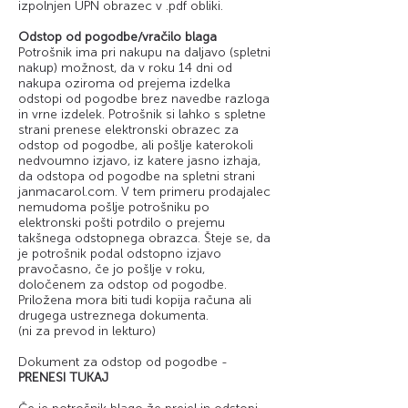
izpolnjen UPN obrazec v .pdf obliki.
Odstop od pogodbe/vračilo blaga
Potrošnik ima pri nakupu na daljavo (spletni
nakup) možnost, da v roku 14 dni od
nakupa oziroma od prejema izdelka
odstopi od pogodbe brez navedbe razloga
in vrne izdelek. Potrošnik si lahko s spletne
strani prenese elektronski obrazec za
odstop od pogodbe, ali pošlje katerokoli
nedvoumno izjavo, iz katere jasno izhaja,
da odstopa od pogodbe na spletni strani
janmacarol.com. V tem primeru prodajalec
nemudoma pošlje potrošniku po
elektronski pošti potrdilo o prejemu
takšnega odstopnega obrazca. Šteje se, da
je potrošnik podal odstopno izjavo
pravočasno, če jo pošlje v roku,
določenem za odstop od pogodbe.
Priložena mora biti tudi kopija računa ali
drugega ustreznega dokumenta.
(ni za prevod in lekturo)
Dokument za odstop od pogodbe -
PRENESI TUKAJ