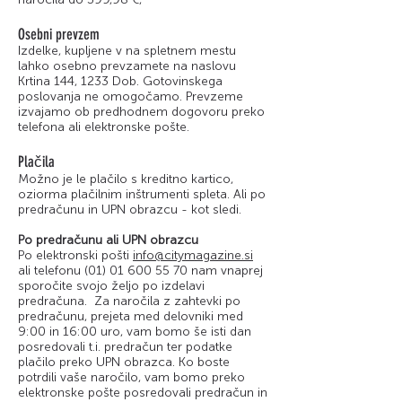
Osebni prevzem
Izdelke, kupljene v na spletnem mestu
lahko osebno prevzamete na naslovu
Krtina 144, 1233 Dob. Gotovinskega
poslovanja ne omogočamo. Prevzeme
izvajamo ob predhodnem dogovoru preko
telefona ali elektronske pošte.
Plačila
Možno je le plačilo s kreditno kartico,
oziorma plačilnim inštrumenti spleta. Ali po
predračunu in UPN obrazcu - kot sledi.
Po predračunu ali UPN obrazcu
Po elektronski pošti
info@citymagazine.si
ali telefonu
(01) 01 600 55 70
nam vnaprej
sporočite svojo željo po izdelavi
predračuna. Za naročila z zahtevki po
predračunu, prejeta med delovniki med
9:00 in 16:00 uro, vam bomo še isti dan
posredovali t.i. predračun ter podatke
plačilo preko UPN obrazca. Ko boste
potrdili vaše naročilo, vam bomo preko
elektronske pošte posredovali predračun in