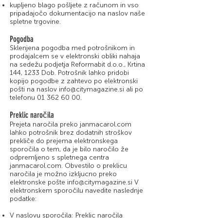
kupljeno blago pošljete z računom in vso
pripadajočo dokumentacijo na naslov naše
spletne trgovine.
Pogodba
Sklenjena pogodba med potrošnikom in
prodajalcem se v elektronski obliki nahaja
na sedežu podjetja Reformabit d.o.o., Krtina
144, 1233 Dob. Potrošnik lahko pridobi
kopijo pogodbe z zahtevo po elektronski
pošti na naslov
info@citymagazine.si
ali po
telefonu
01 362 60 00
.
Preklic naročila
Prejeta naročila preko janmacarol.com
lahko potrošnik brez dodatnih stroškov
prekliče do prejema elektronskega
sporočila o tem, da je bilo naročilo že
odpremljeno s spletnega centra
janmacarol.com. Obvestilo o preklicu
naročila je možno izkljucno preko
elektronske pošte
info@citymagazine.si
V
elektronskem sporočilu navedite naslednje
podatke:
V naslovu sporočila: Preklic naročila