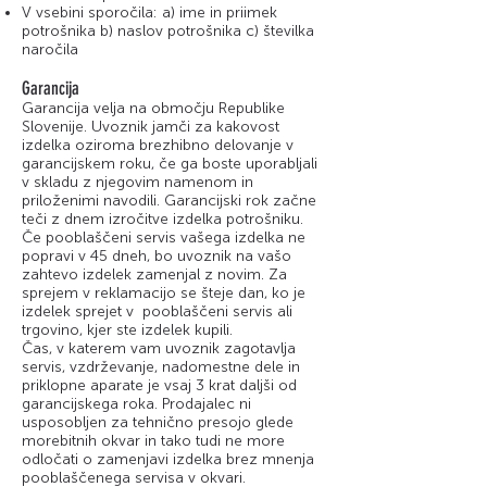
V vsebini sporočila: a) ime in priimek
potrošnika b) naslov potrošnika c) številka
naročila
Garancija
Garancija velja na območju Republike
Slovenije. Uvoznik jamči za kakovost
izdelka oziroma brezhibno delovanje v
garancijskem roku, če ga boste uporabljali
v skladu z njegovim namenom in
priloženimi navodili. Garancijski rok začne
teči z dnem izročitve izdelka potrošniku.
Če pooblaščeni servis vašega izdelka ne
popravi v 45 dneh, bo uvoznik na vašo
zahtevo izdelek zamenjal z novim. Za
sprejem v reklamacijo se šteje dan, ko je
izdelek sprejet v pooblaščeni servis ali
trgovino, kjer ste izdelek kupili.
Čas, v katerem vam uvoznik zagotavlja
servis, vzdrževanje, nadomestne dele in
priklopne aparate je vsaj 3 krat daljši od
garancijskega roka. Prodajalec ni
usposobljen za tehnično presojo glede
morebitnih okvar in tako tudi ne more
odločati o zamenjavi izdelka brez mnenja
pooblaščenega servisa v okvari.