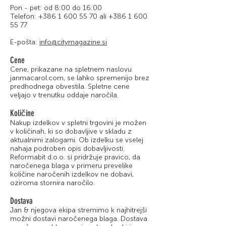
Pon - pet: od 8:00 do 16:00
Telefon:
+386 1 600 55 70
ali
+386 1 600
55 77
E-pošta:
info@citymagazine.si
Cene
Cene, prikazane na spletnem naslovu
janmacarol.com, se lahko spremenijo brez
predhodnega obvestila. Spletne cene
veljajo v trenutku oddaje naročila.
Količine
Nakup izdelkov v spletni trgovini je možen
v količinah, ki so dobavljive v skladu z
aktualnimi zalogami. Ob izdelku se vselej
nahaja podroben opis dobavljivosti.
Reformabit d.o.o. si pridržuje pravico, da
naročenega blaga v primeru prevelike
količine naročenih izdelkov ne dobavi,
oziroma stornira naročilo.
Dostava
Jan & njegova ekipa stremimo k najhitrejši
možni dostavi naročenega blaga. Dostava