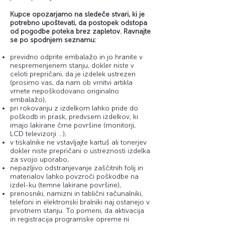
Kupce opozarjamo na sledeče stvari, ki je
potrebno upoštevati, da postopek odstopa
od pogodbe poteka brez zapletov. Ravnajte
se po spodnjem seznamu:
previdno odprite embalažo in jo hranite v
nespremenjenem stanju, dokler niste v
celoti prepričani, da je izdelek ustrezen
(prosimo vas, da nam ob vrnitvi artikla
vrnete nepoškodovano originalno
embalažo),
pri rokovanju z izdelkom lahko pride do
poškodb in prask, predvsem izdelkov, ki
imajo lakirane črne površine (monitorji,
LCD televizorji ...),
v tiskalnike ne vstavljajte kartuš ali tonerjev
dokler niste prepričani o ustreznosti izdelka
za svojo uporabo,
nepazljivo odstranjevanje zaščitnih folij in
materialov lahko povzroči poškodbe na
izdel-ku (temne lakirane površine),
prenosniki, namizni in tablični računalniki,
telefoni in elektronski bralniki naj ostanejo v
prvotnem stanju. To pomeni, da aktivacija
in registracija programske opreme ni