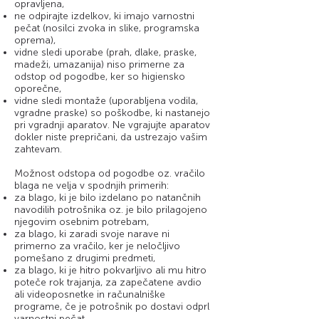
opravljena,
ne odpirajte izdelkov, ki imajo varnostni
pečat (nosilci zvoka in slike, programska
oprema),
vidne sledi uporabe (prah, dlake, praske,
madeži, umazanija) niso primerne za
odstop od pogodbe, ker so higiensko
oporečne,
vidne sledi montaže (uporabljena vodila,
vgradne praske) so poškodbe, ki nastanejo
pri vgradnji aparatov. Ne vgrajujte aparatov
dokler niste prepričani, da ustrezajo vašim
zahtevam.
Možnost odstopa od pogodbe oz. vračilo
blaga ne velja v spodnjih primerih:
za blago, ki je bilo izdelano po natančnih
navodilih potrošnika oz. je bilo prilagojeno
njegovim osebnim potrebam,
za blago, ki zaradi svoje narave ni
primerno za vračilo, ker je neločljivo
pomešano z drugimi predmeti,
za blago, ki je hitro pokvarljivo ali mu hitro
poteče rok trajanja, za zapečatene avdio
ali videoposnetke in računalniške
programe, če je potrošnik po dostavi odprl
varnostni pečat,