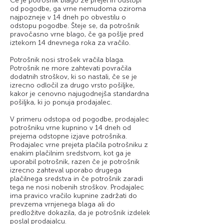
Če je potrošnik blago že prejel in odstopi
od pogodbe, ga vrne nemudoma oziroma
najpozneje v 14 dneh po obvestilu o
odstopu pogodbe. Šteje se, da potrošnik
pravočasno vrne blago, če ga pošlje pred
iztekom 14 dnevnega roka za vračilo.
Potrošnik nosi strošek vračila blaga.
Potrošnik ne more zahtevati povračila
dodatnih stroškov, ki so nastali, če se je
izrecno odločil za drugo vrsto pošiljke,
kakor je cenovno najugodnejša standardna
pošiljka, ki jo ponuja prodajalec.
V primeru odstopa od pogodbe, prodajalec
potrošniku vrne kupnino v 14 dneh od
prejema odstopne izjave potrošnika.
Prodajalec vrne prejeta plačila potrošniku z
enakim plačilnim sredstvom, kot ga je
uporabil potrošnik, razen če je potrošnik
izrecno zahteval uporabo drugega
plačilnega sredstva in če potrošnik zaradi
tega ne nosi nobenih stroškov. Prodajalec
ima pravico vračilo kupnine zadržati do
prevzema vrnjenega blaga ali do
predložitve dokazila, da je potrošnik izdelek
poslal prodajalcu.