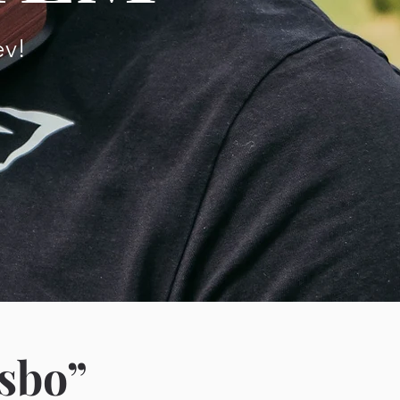
ev!
lasbo”