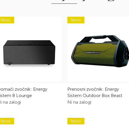
Novo
Novo
Hiter ogled
Hiter ogled
omači zvočnik: Energy
Prenosni zvočnik: Energy
istem 8 Lounge
Sistem Outdoor Box Beast
i na zalogi
Ni na zalogi
Novo
Novo