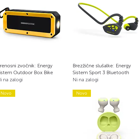
Hiter ogled
Hiter ogled
renosni zvočnik: Energy
Brezžične slušalke: Energy
istem Outdoor Box Bike
Sistem Sport 3 Bluetooth
i na zalogi
Ni na zalogi
Novo
Novo