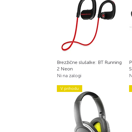
Hiter ogled
Brezžične slušalke: BT Running
P
2 Neon
S
Ni na zalogi
N
V prihodu