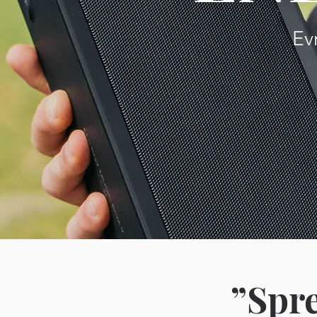
Ev
”Spre