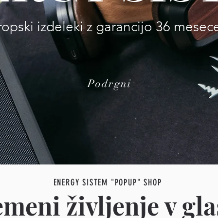
ropski izdeleki z garancijo 36 mesec
Podrgni
ENERGY SISTEM "POPUP" SHOP
meni življenje v g