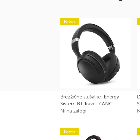
Novo
Hiter ogled
Brezžične slušalke: Energy
D
Sistem BT Travel 7 ANC
S
Ni na zalogi
N
Novo