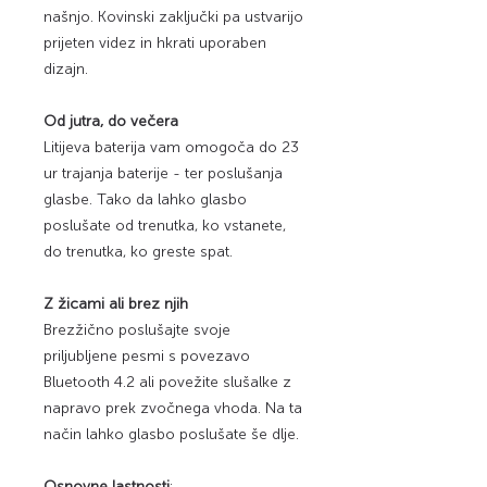
našnjo. Kovinski zaključki pa ustvarijo
prijeten videz in hkrati uporaben
dizajn.
Od jutra, do večera
Litijeva baterija vam omogoča do 23
ur trajanja baterije - ter poslušanja
glasbe. Tako da lahko glasbo
poslušate od trenutka, ko vstanete,
do trenutka, ko greste spat.
Z žicami ali brez njih
Brezžično poslušajte svoje
priljubljene pesmi s povezavo
Bluetooth 4.2 ali povežite slušalke z
napravo prek zvočnega vhoda. Na ta
način lahko glasbo poslušate še dlje.
Osnovne lastnosti
: