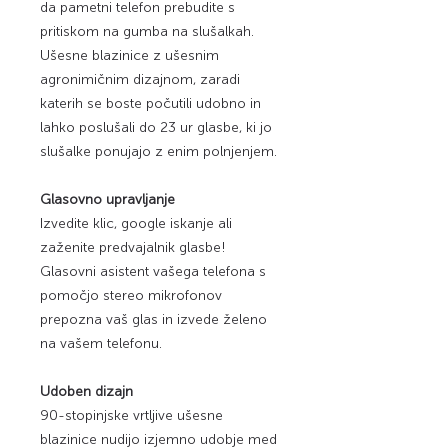
da pametni telefon prebudite s
pritiskom na gumba na slušalkah.
Ušesne blazinice z ušesnim
agronimičnim dizajnom, zaradi
katerih se boste počutili udobno in
lahko poslušali do 23 ur glasbe, ki jo
slušalke ponujajo z enim polnjenjem.
Glasovno upravljanje
Izvedite klic, google iskanje ali
zaženite predvajalnik glasbe!
Glasovni asistent vašega telefona s
pomočjo stereo mikrofonov
prepozna vaš glas in izvede želeno
na vašem telefonu.
Udoben dizajn
90-stopinjske vrtljive ušesne
blazinice nudijo izjemno udobje med