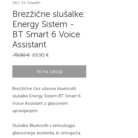
SKU: ES-Smart6-
Brezžične slušalke:
Energy Sistem -
BT Smart 6 Voice
Assistant
Redna
Cena
 79,90 € 
69,90 €
cena
na
razprodaji
Ni na zalogi
Brezžične čez ušesne bluetooth
slušalke Energy Sistem BT Smart 6
Voice Assistant z glasovnim
upravljanjem.
Slušalke Bluetooth s tehnologijo
glasovnega asistenta, ki omogoča,