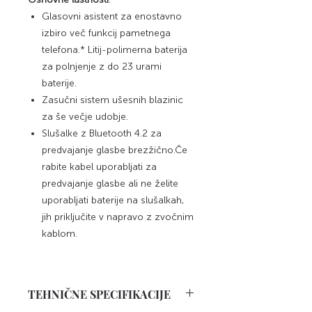
Glasovni asistent za enostavno
izbiro več funkcij pametnega
telefona.* Litij-polimerna baterija
za polnjenje z do 23 urami
baterije.
Zasučni sistem ušesnih blazinic
za še večje udobje.
Slušalke z Bluetooth 4.2 za
predvajanje glasbe brezžično.Če
rabite kabel uporabljati za
predvajanje glasbe ali ne želite
uporabljati baterije na slušalkah,
jih priključite v napravo z zvočnim
kablom.
TEHNIČNE SPECIFIKACIJE