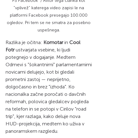
PS Facebook  / Avtor tega članka kot 
"vplivež" katerega video zapisi le na 
platformi Facebook presegajo 100.000 
ogledov. Pri tem se ne smatra za posebno 
uspešnega. 
Razlika je očitna: 
Komotar
 in 
Cool 
Fotr
 ustvarjata vsebine, ki ljudi 
potegnejo v dogajanje. Medtem 
Odmevi s "šokantnimi" parlamentarnimi 
novicami delujejo, kot bi gledali 
prometni zastoj — neprijetno, 
dolgočasno in brez "izhoda". Ko 
nacionalka začne poročati o davčnih 
reformah, polovica gledalcev pogleda 
na telefon in se potopi v Cirilov "road 
trip", kjer razlaga, kako deluje nova 
HUD-projekcija, medtem ko uživa v 
panoramskem razgledu.