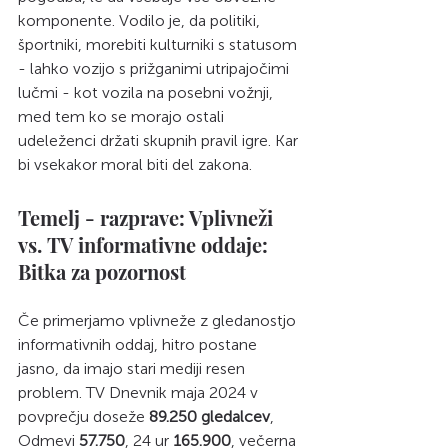
komponente. Vodilo je, da politiki, 
športniki, morebiti kulturniki s statusom 
- lahko vozijo s prižganimi utripajočimi 
lučmi - kot vozila na posebni vožnji, 
med tem ko se morajo ostali 
udeleženci držati skupnih pravil igre. Kar 
bi vsekakor moral biti del zakona. 
Temelj - razprave: Vplivneži 
vs. TV informativne oddaje: 
Bitka za pozornost
Če primerjamo vplivneže z gledanostjo 
informativnih oddaj, hitro postane 
jasno, da imajo stari mediji resen 
problem. TV Dnevnik maja 2024 v 
povprečju doseže 
89.250 gledalcev
, 
Odmevi 
57.750
, 24 ur 
165.900
, večerna 