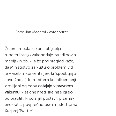
Foto: Jan Macarol / avtoportret
Že preambula zakona obljublja 
modernizacijo zakonodaje zaradi novih 
medijskih oblik, a že prvi pregled kaže, 
da Ministrstvo za kulturo problem vidi 
le v vsebini komentarjev, ki "spodbujajo 
sovražnost". In medtem ko influencerji 
z milijoni ogledov 
ostajajo v pravnem 
vakumu
, klasične medijske hiše igrajo 
po pravilih, ki so si jih postavili pisarniški 
birokrati s povprečno osmimi sledilci na 
Xu (prej Twitter).