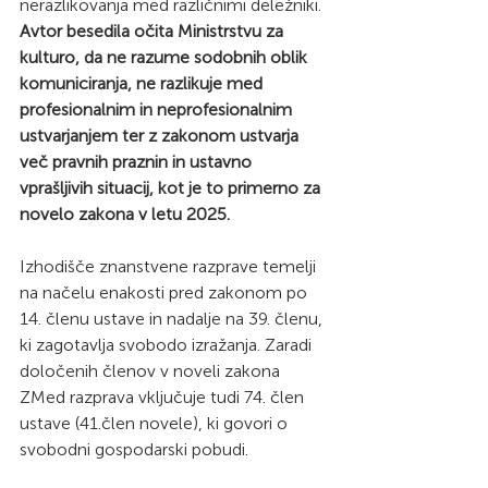
nerazlikovanja med različnimi deležniki. 
Avtor besedila očita Ministrstvu za 
kulturo, da ne razume sodobnih oblik 
komuniciranja, ne razlikuje med 
profesionalnim in neprofesionalnim 
ustvarjanjem ter z zakonom ustvarja 
več pravnih praznin in ustavno 
vprašljivih situacij, kot je to primerno za 
novelo zakona v letu 2025. 
Izhodišče znanstvene razprave temelji 
na načelu enakosti pred zakonom po 
14. členu ustave in nadalje na 39. členu, 
ki zagotavlja svobodo izražanja. Zaradi 
določenih členov v noveli zakona 
ZMed razprava vključuje tudi 74. člen 
ustave (41.člen novele), ki govori o 
svobodni gospodarski pobudi.