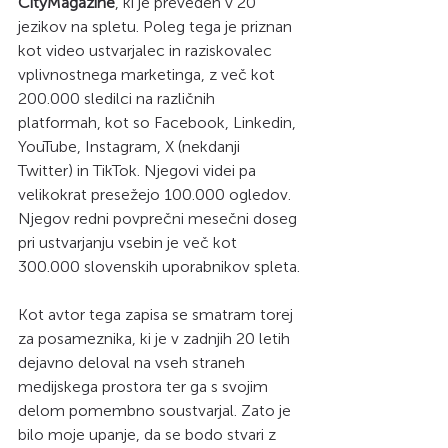
CityMagazine
, ki je preveden v 20 
jezikov na spletu. Poleg tega je priznan 
kot video ustvarjalec in raziskovalec 
vplivnostnega marketinga, z več kot 
200.000 sledilci na različnih 
platformah, kot so Facebook, Linkedin, 
YouTube, Instagram, X (nekdanji 
Twitter) in TikTok. Njegovi videi pa 
velikokrat presežejo 100.000 ogledov. 
Njegov redni povprečni mesečni doseg 
pri ustvarjanju vsebin je več kot 
300.000 slovenskih uporabnikov spleta.
Kot avtor tega zapisa se smatram torej 
za posameznika, ki je v zadnjih 20 letih 
dejavno deloval na vseh straneh 
medijskega prostora ter ga s svojim 
delom pomembno soustvarjal. Zato je 
bilo moje upanje, da se bodo stvari z 