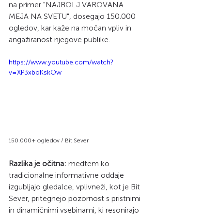
na primer "NAJBOLJ VAROVANA 
MEJA NA SVETU", dosegajo 150.000 
ogledov, kar kaže na močan vpliv in 
angažiranost njegove publike. 
https://www.youtube.com/watch?
v=XP3xboKskOw
150.000+ ogledov / Bit Sever 
Razlika je očitna:
 medtem ko 
tradicionalne informativne oddaje 
izgubljajo gledalce, vplivneži, kot je Bit 
Sever, pritegnejo pozornost s pristnimi 
in dinamičnimi vsebinami, ki resonirajo 