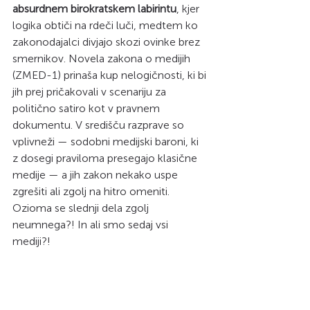
absurdnem birokratskem labirintu
, kjer 
logika obtiči na rdeči luči, medtem ko 
zakonodajalci divjajo skozi ovinke brez 
smernikov. Novela zakona o medijih 
(ZMED-1) prinaša kup nelogičnosti, ki bi 
jih prej pričakovali v scenariju za 
politično satiro kot v pravnem 
dokumentu. V središču razprave so 
vplivneži — sodobni medijski baroni, ki 
z dosegi praviloma presegajo klasične 
medije — a jih zakon nekako uspe 
zgrešiti ali zgolj na hitro omeniti. 
Ozioma se slednji dela zgolj 
neumnega?! In ali smo sedaj vsi 
mediji?! 