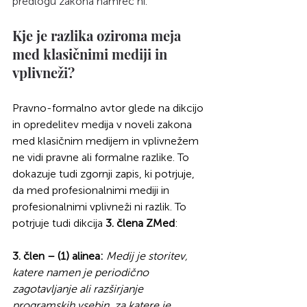
predlogu zakona namreč ni. 
Kje je razlika oziroma meja 
med klasičnimi mediji in 
vplivneži?
Pravno-formalno avtor glede na dikcijo 
in opredelitev medija v noveli zakona 
med klasičnim medijem in vplivnežem 
ne vidi pravne ali formalne razlike. To 
dokazuje tudi zgornji zapis, ki potrjuje, 
da med profesionalnimi mediji in 
profesionalnimi vplivneži ni razlik. To 
potrjuje tudi dikcija 
3. člena ZMed
:
3. člen – (1) alinea:
Medij je storitev, 
katere namen je periodično 
zagotavljanje ali razširjanje 
programskih vsebin, za katere je 