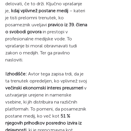
delovati, če to drži. Ključno vprašanje 
je, 
kdaj vplivnež postane medij
 – kateri 
je tisti prelomni trenutek, ko 
posameznik uveljavi 
pravico iz 39. člena 
o svobodi govora
 in prestopi v 
profesionalne medijske vode. To 
vprašanje bi moral obravnavati tudi 
zakon o medijih. Ter ga pravilno 
nasloviti. 
Izhodišče:
 Avtor tega zapisa trdi, da je 
ta trenutek opredeljen, ko vplivnež svoj 
večinski ekonomski interes preusmeri
 v 
ustvarjanje urejene in namenske 
vsebine, ki jih distribuira na različnih 
platformah. To pomeni, da posameznik 
postane medij, ko več kot 
51 % 
njegovih prihodkov posredno izvira iz 
dejavnosti,
 ki je prepoznavna kot 