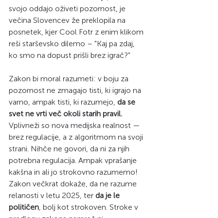
svojo oddajo oživeti pozornost, je 
večina Slovencev že preklopila na 
posnetek, kjer Cool Fotr z enim klikom 
reši starševsko dilemo – "Kaj pa zdaj, 
ko smo na dopust prišli brez igrač?"
Zakon bi moral razumeti: v boju za 
pozornost ne zmagajo tisti, ki igrajo na 
varno, ampak tisti, ki razumejo, 
da se 
svet ne vrti več okoli starih pravil.
Vplivneži so nova medijska realnost — 
brez regulacije, a z algoritmom na svoji 
strani. Nihče ne govori, da ni za njih 
potrebna regulacija. Ampak vprašanje 
kakšna in ali jo strokovno razumemo!  
Zakon večkrat dokaže, da ne razume 
relanosti v letu 2025, ter 
da je le 
političen
, bolj kot strokoven. Stroke v 