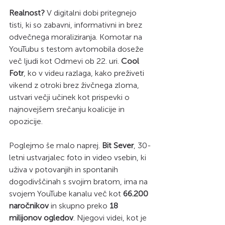
Realnost?
 V digitalni dobi pritegnejo 
tisti, ki so zabavni, informativni in brez 
odvečnega moraliziranja. Komotar na 
YouTubu s testom avtomobila doseže 
več ljudi kot Odmevi ob 22. uri. 
Cool 
Fotr
, ko v videu razlaga, kako preživeti 
vikend z otroki brez živčnega zloma, 
ustvari večji učinek kot prispevki o 
najnovejšem srečanju koalicije in 
opozicije.
Poglejmo še malo naprej. 
Bit Sever
, 30-
letni ustvarjalec foto in video vsebin, ki 
uživa v potovanjih in spontanih 
dogodivščinah s svojim bratom, ima na 
svojem YouTube kanalu več kot 
66.200 
naročnikov
 in skupno preko 
18 
milijonov ogledov
. Njegovi videi, kot je 