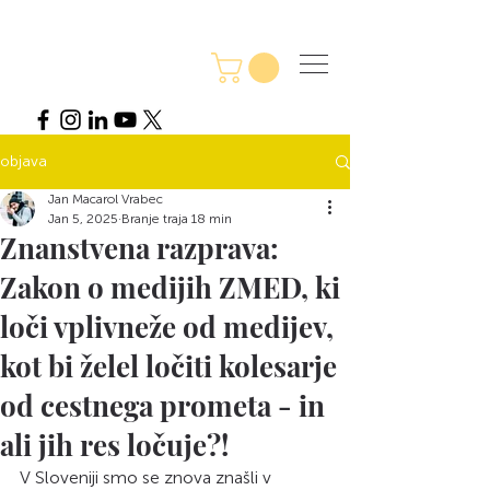
objava
Jan Macarol Vrabec
Jan 5, 2025
Branje traja 18 min
Znanstvena razprava:
Zakon o medijih ZMED, ki
loči vplivneže od medijev,
kot bi želel ločiti kolesarje
od cestnega prometa - in
ali jih res ločuje?!
V Sloveniji smo se znova znašli v 