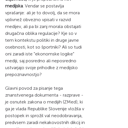
medijska
. Vendar se postavlja 
vprašanje: ali je to dovolj, da se mora 
vplivnež obvezno vpisati v razvid 
medijev, ali pa bi zanj morala obstajati 
drugačna oblika regulacije? Kje so v 
tem kontekstu politiki in druge javne 
osebnosti, kot so športniki? Ali so tudi 
oni zaradi iste "ekonomske logike" 
mediji, saj posredno ali neposredno 
ustvarjajo svoje prihodke z medijsko 
prepoznavnostjo? 
Glavni povod za pisanje tega 
znanstvenega dokumenta - razprave - 
je osnutek zakona o medijih (ZMed), ki 
ga je vlada Republike Slovenije vložila v 
postopek in sprožil val neodobravanja, 
predvsem zaradi nekakovostnih dikcij in 