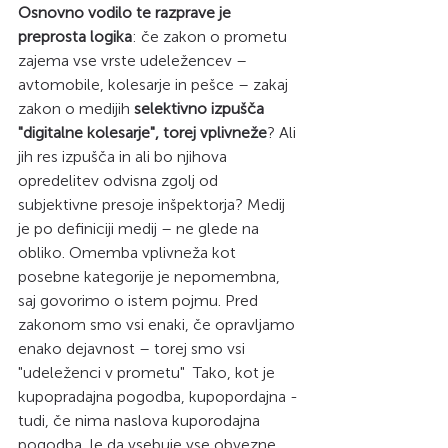
Osnovno vodilo te razprave je 
preprosta logika
: če zakon o prometu 
zajema vse vrste udeležencev – 
avtomobile, kolesarje in pešce – zakaj 
zakon o medijih 
selektivno izpušča 
"digitalne kolesarje", torej vplivneže
? Ali 
jih res izpušča in ali bo njihova 
opredelitev odvisna zgolj od 
subjektivne presoje inšpektorja? Medij 
je po definiciji medij – ne glede na 
obliko. Omemba vplivneža kot 
posebne kategorije je nepomembna, 
saj govorimo o istem pojmu. Pred 
zakonom smo vsi enaki, če opravljamo 
enako dejavnost – torej smo vsi 
"udeleženci v prometu"  Tako, kot je 
kupopradajna pogodba, kupopordajna - 
tudi, če nima naslova kuporodajna 
pogodba, le da vsebuje vse obvezne 