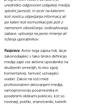
uredniško odgovoren izdajatelj medija, 
splošni javnosti, in sicer na katerem 
koli nosilcu objavljanja informacij ali 
po kateri koli komunikacijski poti z 
namenom obveščanja, izobraževanja, 
zabave, vplivanja na javno mnenje ali 
trženja uporabnikov.
Razprava:
 Avtor tega zapisa trdi, da je 
zakonodajalec s tako široko definicijo 
medija zajel vse aktivne uporabnike na 
družbenih omrežjih, ki niso zgolj 
komentatorji, temveč ustvarjalci 
vsebin. Zakon ne loči med 
profesionalnim delovanjem medija, 
samopromocijo posameznika in 
posebnimi oblikami poklicev, kot so 
novinarji, politiki, znanstveniki, katerih 