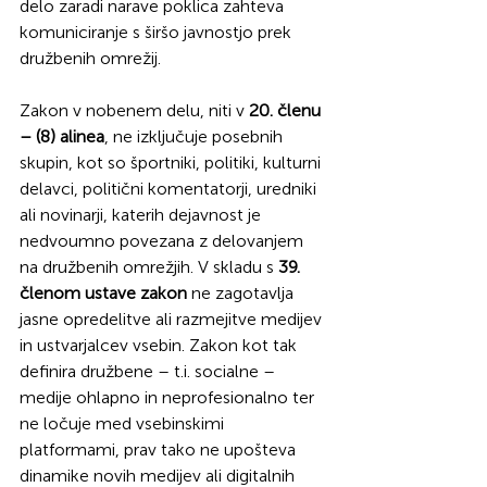
delo zaradi narave poklica zahteva 
komuniciranje s širšo javnostjo prek 
družbenih omrežij.
Zakon v nobenem delu, niti v 
20. členu 
– (8) alinea
, ne izključuje posebnih 
skupin, kot so športniki, politiki, kulturni 
delavci, politični komentatorji, uredniki 
ali novinarji, katerih dejavnost je 
nedvoumno povezana z delovanjem 
na družbenih omrežjih. V skladu s 
39. 
členom ustave zakon
 ne zagotavlja 
jasne opredelitve ali razmejitve medijev 
in ustvarjalcev vsebin. Zakon kot tak 
definira družbene – t.i. socialne – 
medije ohlapno in neprofesionalno ter 
ne ločuje med vsebinskimi 
platformami, prav tako ne upošteva 
dinamike novih medijev ali digitalnih 