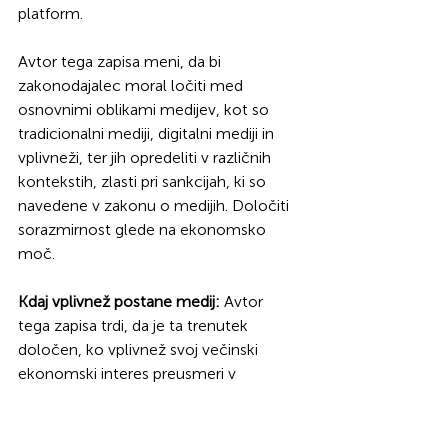
platform.
Avtor tega zapisa meni, da bi 
zakonodajalec moral ločiti med 
osnovnimi oblikami medijev, kot so 
tradicionalni mediji, digitalni mediji in 
vplivneži, ter jih opredeliti v različnih 
kontekstih, zlasti pri sankcijah, ki so 
navedene v zakonu o medijih. Določiti 
sorazmirnost glede na ekonomsko 
moč. 
Kdaj vplivnež postane medij:
 Avtor 
tega zapisa trdi, da je ta trenutek 
določen, ko vplivnež svoj večinski 
ekonomski interes preusmeri v 
ustvarjanje urejene in namenske 
vsebine, ki jo distribuira na različnih 
digitalnih platformah z namenom 