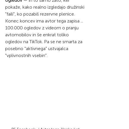
ogledov
 — in to samo zato, ker 
pokaže, kako realno izgledajo družinski 
"faili", ko pozabiš rezervne plenice. 
Konec koncev ima avtor tega zapisa ... 
100.000 ogledov z videom o pranju 
avtomobilov in še enkrat toliko 
ogledov na TikTok. Pa se ne smarta za 
posebno "aktivnega" ustvajalca 
"vplivnostnih vsebin". 