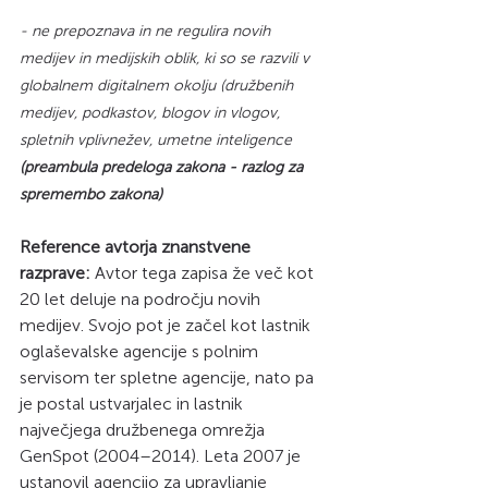
- ne prepoznava in ne regulira novih 
medijev in medijskih oblik, ki so se razvili v 
globalnem digitalnem okolju (družbenih 
medijev, podkastov, blogov in vlogov, 
spletnih vplivnežev, umetne inteligence 
(preambula predeloga zakona - razlog za 
spremembo zakona)
Reference avtorja znanstvene 
razprave:
 Avtor tega zapisa že več kot 
20 let deluje na področju novih 
medijev. Svojo pot je začel kot lastnik 
oglaševalske agencije s polnim 
servisom ter spletne agencije, nato pa 
je postal ustvarjalec in lastnik 
največjega družbenega omrežja 
GenSpot (2004–2014). Leta 2007 je 
ustanovil agencijo za upravljanje 