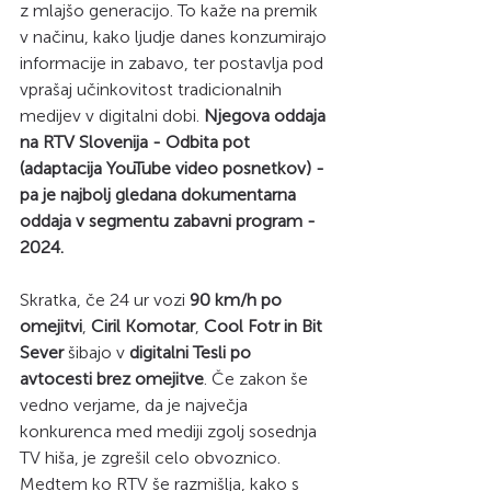
z mlajšo generacijo. To kaže na premik 
v načinu, kako ljudje danes konzumirajo 
informacije in zabavo, ter postavlja pod 
vprašaj učinkovitost tradicionalnih 
medijev v digitalni dobi. 
Njegova oddaja 
na RTV Slovenija - Odbita pot 
(adaptacija YouTube video posnetkov) - 
pa je najbolj gledana dokumentarna 
oddaja v segmentu zabavni program - 
2024. 
Skratka, če 24 ur vozi 
90 km/h po 
omejitvi
, 
Ciril Komotar
, 
Cool Fotr in Bit 
Sever
 šibajo v 
digitalni Tesli po 
avtocesti brez omejitve
. Če zakon še 
vedno verjame, da je največja 
konkurenca med mediji zgolj sosednja 
TV hiša, je zgrešil celo obvoznico. 
Medtem ko RTV še razmišlja, kako s 