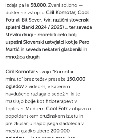
izdaja pa le 
58.800
. Zveni solidno — 
dokler ne vstopijo 
Ciril Komotar
, 
Cool 
Fotr ali Bit Sever.  (vir: različni slovenski 
spletni članki 2024 / 2025) ... ter seveda 
številni drugi - morebiti celo bolj 
uspešni Slovenski ustvrjalci kot je Pero 
Martić in seveda nekateri glasbeniki in 
množica drugih. 
Ciril Komotar
 s svojo "Komotar 
minuto" brez težav preseže 
150.000 
ogledov
 z videom, v katerem 
navdušeno razlaga o sedežih, ki te 
masirajo bolje kot fizioterapevt v 
toplicah. Medtem 
Cool Fotr
 z objavo o 
popoldanskem družinskem izletu in 
preizkušanju najboljšega sladoleda v 
mestu gladko zbere 
200.000 