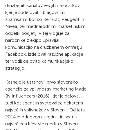
družbenih kanalov večjih naročnikov, 
kjer je sodeloval z blagovnimi 
znamkami, kot so Renault, Peugeot in 
Nivea, ter mednarodnimi marketinškimi 
oddelki podjetij. V tej vlogi je za 
naročnike z ekipo upravljal 
komunikacijo na družbenem omrežju 
Facebook, izdeloval različne aplikacije 
ter vodil celovito komunikacijsko 
strategijo.
Kasneje je ustanovil prvo slovensko 
agencijo za vplivnostni marketing Made 
By Influencers (2016), kjer je deloval 
tudi kot agent in svetovalec nekaterih 
največjih vplivnežev v Sloveniji. Od leta 
2014 je odgovorni urednik in lastnik 
največjega lifestyle medija v Sloveniji – 