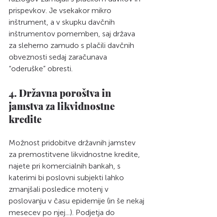
prispevkov. Je vsekakor mikro 
inštrument, a v skupku davčnih 
inštrumentov pomemben, saj država 
za sleherno zamudo s plačili davčnih 
obveznosti sedaj zaračunava 
“oderuške” obresti.
4. Državna poroštva in 
jamstva za likvidnostne 
kredite 
Možnost pridobitve državnih jamstev 
za premostitvene likvidnostne kredite, 
najete pri komercialnih bankah, s 
katerimi bi poslovni subjekti lahko 
zmanjšali posledice motenj v 
poslovanju v času epidemije (in še nekaj 
mesecev po njej...). Podjetja do 