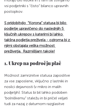
morajo biti visoke in s tem se strinjamo 
vsi podjetniki s “čisto” bilanco upravnih 
postopkov.
S pridobitvijo  “Korona” statusa bi bilo 
podjetje upravičeno do naslednjih 5 
ključnih ukrepov s katerimi bi lahko 
takšna podjetja preživela - oziroma bi z 
njimi obstajala velika možnost 
preživetja.  Razmišljam takole!
1. Ukrep na področju plač
Možnost zamrznitve statusa zaposlitve 
za vse zaposlene, vključno z lastniki in 
nosilci dejavnosti (v mikro in malih 
podjetjih). Status bi bil lahko podoben 
“bolniškemu” staležu in bi pričel veljati 
tudi za nazaj z datumom razglasitve 