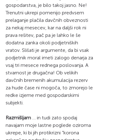
gospodarstva, je bilo takoj jasno. Ne! 
Trenutni ukrepi pomenijo predvsem 
prelaganje plačila davčnih obveznosti 
za nekaj mesecev, kar na daljši rok ni 
prava rešitev, pač pa je lahko le še 
dodatna zanka okoli podjetniških 
vratov. Slišati je argumente, da bi vsak 
podjetnik moral imeti zalogo denarja za 
vsaj tri mesece rednega poslovanja. A 
stvarnost je drugačna! Ob velikih 
davčnih bremenih akumulacija rezerv 
za hude čase ni mogoča, to zmorejo le 
redke izjeme med gospodarskimi 
subjekti.
Razmišljam 
… in tudi zato spodaj 
navajam moje lastne poglede oziroma 
ukrepe, ki bi jih protikrizni “korona 