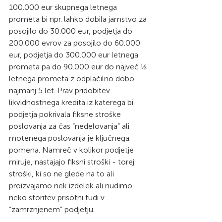
100.000 eur skupnega letnega 
prometa bi npr. lahko dobila jamstvo za 
posojilo do 30.000 eur, podjetja do 
200.000 evrov za posojilo do 60.000 
eur, podjetja do 300.000 eur letnega 
prometa pa do 90.000 eur do največ ⅓ 
letnega prometa z odplačilno dobo 
najmanj 5 let. Prav pridobitev 
likvidnostnega kredita iz katerega bi 
podjetja pokrivala fiksne stroške 
poslovanja za čas “nedelovanja” ali 
motenega poslovanja je ključnega 
pomena. Namreč v kolikor podjetje 
miruje, nastajajo fiksni stroški - torej 
stroški, ki so ne glede na to ali 
proizvajamo nek izdelek ali nudimo 
neko storitev prisotni tudi v 
“zamrznjenem” podjetju.