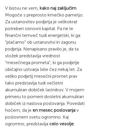
V bistvu ne vem, 
kako naj zaključim
. 
Mogoče s preprosto kmečko pametjo. 
Za ustanovitev podjetja je velikokrat 
potreben osnovni kapital. Pa ne le 
finančni temveč tudi energetski, ki ga 
"plačamo" ob ustanovitvi in zagonu 
podjetja. Nenapisano pravilo je, da ta 
vložek predstavlja vrednost 
“mesečnega prometa”, ki ga podjetje 
običajno ustvarja šele čez nekaj let. Za 
veliko podjetij mesečni promet prav 
tako predstavlja tudi večletni 
akumuliran dobiček lastnikov. V mojem 
primeru to pomeni dvoletni akumuliran 
dobiček iz naslova poslovanja. Povedati 
hočem, da je 
en mesec poslovanja
 v 
poslovnem svetu ogromno. Kaj 
ogromno, predstavlja 
celo vesolje
. 