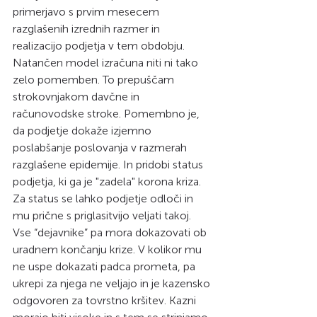
primerjavo s prvim mesecem 
razglašenih izrednih razmer in 
realizacijo podjetja v tem obdobju. 
Natančen model izračuna niti ni tako 
zelo pomemben. To prepuščam 
strokovnjakom davčne in 
računovodske stroke. Pomembno je, 
da podjetje dokaže izjemno 
poslabšanje poslovanja v razmerah 
razglašene epidemije. In pridobi status  
podjetja, ki ga je "zadela" korona kriza. 
Za status se lahko podjetje odloči in 
mu prične s priglasitvijo veljati takoj. 
Vse “dejavnike” pa mora dokazovati ob 
uradnem končanju krize. V kolikor mu 
ne uspe dokazati padca prometa, pa 
ukrepi za njega ne veljajo in je kazensko 
odgovoren za tovrstno kršitev. Kazni 