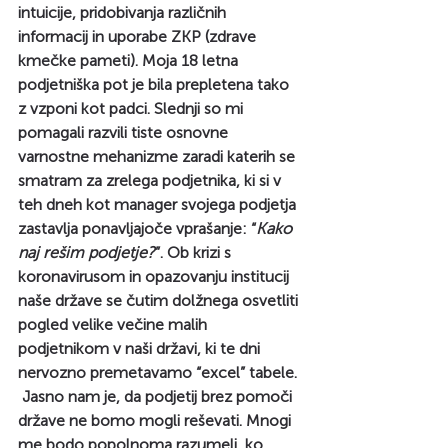
intuicije, pridobivanja različnih 
informacij in uporabe ZKP (zdrave 
kmečke pameti). Moja 18 letna 
podjetniška pot je bila prepletena tako 
z vzponi kot padci. Slednji so mi 
pomagali razvili tiste osnovne 
varnostne mehanizme zaradi katerih se 
smatram za zrelega podjetnika, ki si v 
teh dneh kot manager svojega podjetja 
zastavlja ponavljajoče vprašanje: “
Kako 
naj rešim podjetje?
”. Ob krizi s 
koronavirusom in opazovanju institucij 
naše države se čutim dolžnega osvetliti 
pogled velike večine malih 
podjetnikom v naši državi, ki te dni 
nervozno premetavamo “excel” tabele. 
 Jasno nam je, da podjetij brez pomoči 
države ne bomo mogli reševati. Mnogi 
me bodo popolnoma razumeli, ko 