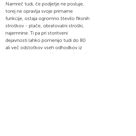
Namreč tudi, če podjetje ne posluje, 
torej ne opravlja svoje primarne 
funkcije, ostaja ogromno število fiksnih 
stroškov - plače, obratovalni stroški, 
najemnine. Ti pa pri storitveni 
dejavnosti lahko pomenijo tudi do 80 
ali več odstotkov vseh odhodkov iz 
naslova poslovanja.  
Mesec poslovanja 
je razlika med uspehom in neuspehom.
Je razlika med preživetjem in 
propadom. Vsem je jasno, da 
koronavirus ni prinesel krize, ki bo 
trajala le 30 dni. Temveč je realno 
pričakovati krizo, ki 
bo trajala 
minimalno tri mesece
. Normalno 
poslovanje pa lahko pričakujemo šele v 
začetku prihodnjega leta. Zamrznitev 
podjetja s podporo protikriznih ukrepov 
pa ena redkih možnosti, ki jih imamo za 