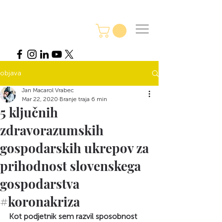
objava
Jan Macarol Vrabec
Mar 22, 2020
Branje traja 6 min
5 ključnih
zdravorazumskih
gospodarskih ukrepov za
prihodnost slovenskega
gospodarstva
#koronakriza
Kot podjetnik sem razvil sposobnost 