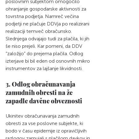
poslovnim subjektom omogočilo 
ohranjanje gospodarske aktivnosti za 
tovrstna podjetja. Namreč večina 
podjetji ne plačuje DDVja po realizirani 
realizaciji temveč obračunsko. 
Slednjega odvajajo tudi za plačila, ki jih 
še niso prejeli. Kar pomeni, da DDV 
“založijo” do prejema plačila. Odlog 
izterjave bi bil eden od osnovnih mikro 
instrumentov za lajšanje likvidnosti.
3. Odlog obračunavanja 
zamudnih obresti na že 
zapadle davčne obveznosti
Ukinitev obračunavanja zamudnih 
obresti za vse poslovne subjekte, ki 
bodo v času epidemije iz opravičljivih 
razlogov zamujali s plačilom davkov in 