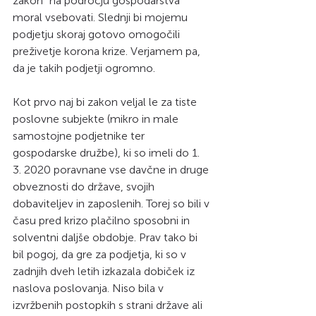
zakon” na področju gospodarstva 
moral vsebovati. Slednji bi mojemu 
podjetju skoraj gotovo omogočili 
preživetje korona krize. Verjamem pa, 
da je takih podjetji ogromno.
Kot prvo naj bi zakon veljal le za tiste 
poslovne subjekte (mikro in male 
samostojne podjetnike ter 
gospodarske družbe), ki so imeli do 1. 
3. 2020 poravnane vse davčne in druge 
obveznosti do države, svojih 
dobaviteljev in zaposlenih. Torej so bili v 
času pred krizo plačilno sposobni in 
solventni daljše obdobje. Prav tako bi 
bil pogoj, da gre za podjetja, ki so v 
zadnjih dveh letih izkazala dobiček iz 
naslova poslovanja. Niso bila v 
izvržbenih postopkih s strani države ali 