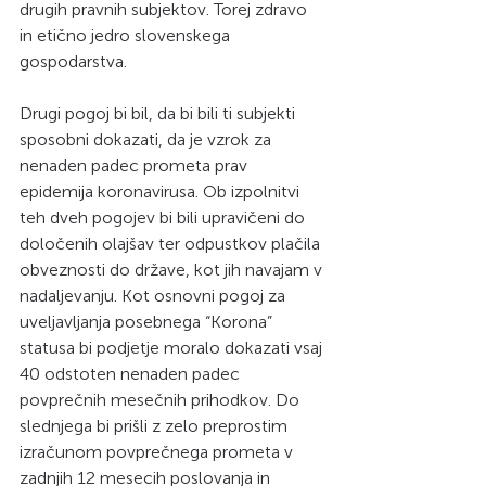
drugih pravnih subjektov. Torej zdravo 
in etično jedro slovenskega 
gospodarstva.
Drugi pogoj bi bil, da bi bili ti subjekti 
sposobni dokazati, da je vzrok za 
nenaden padec prometa prav 
epidemija koronavirusa. Ob izpolnitvi 
teh dveh pogojev bi bili upravičeni do 
določenih olajšav ter odpustkov plačila 
obveznosti do države, kot jih navajam v 
nadaljevanju. Kot osnovni pogoj za 
uveljavljanja posebnega “Korona” 
statusa bi podjetje moralo dokazati vsaj 
40 odstoten nenaden padec 
povprečnih mesečnih prihodkov. Do 
slednjega bi prišli z zelo preprostim 
izračunom povprečnega prometa v 
zadnjih 12 mesecih poslovanja in 